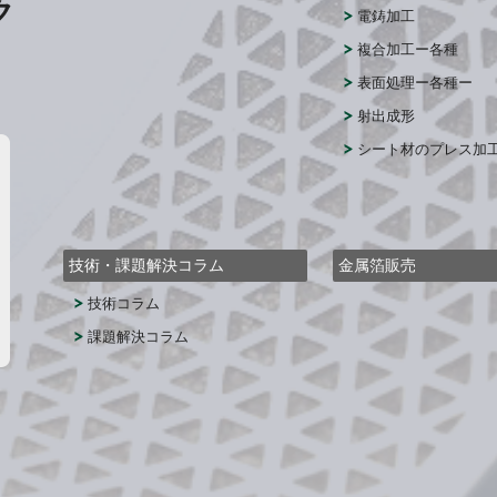
ク
電鋳加工
複合加工ー各種
表面処理ー各種ー
射出成形
シート材のプレス加
技術・課題解決コラム
金属箔販売
技術コラム
課題解決コラム