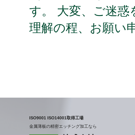
す。 大変、ご迷
理解の程、お願い
2020年 2/26～28 機械要素技術展(M-Tech
に出展予定。幕張メッセ 3ホール 小間No.18-
40
ISO9001 ISO14001取得工場
金属薄板の精密エッチング加工なら