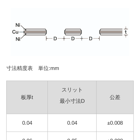
寸法精度表 単位:mm
スリット
板厚t
公差
最小寸法D
0.04
0.04
±0.008