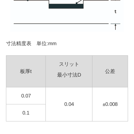
寸法精度表 単位:mm
スリット
板厚t
公差
最小寸法D
0.07
0.04
±0.008
0.1