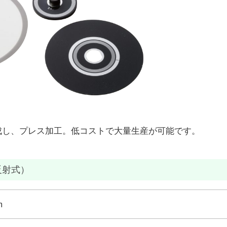
成し、プレス加工。低コストで大量生産が可能です。
反射式）
m