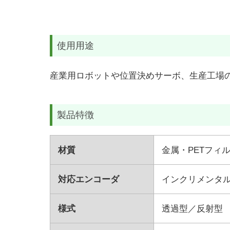
使用用途
産業用ロボットや位置決めサーボ、生産工場
製品特徴
材質
金属・PETフィ
対応エンコーダ
インクリメンタ
様式
透過型／反射型