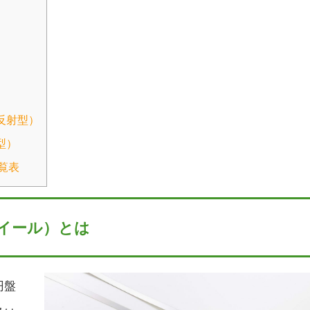
反射型）
型）
覧表
イール）とは
円盤