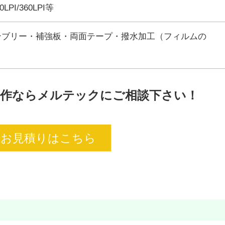
00LPI/360LPI等
ンブリー・補強板・両面テープ・撥水加工（フィルムの
作ならメルテックにご相談下さい！
・お見積りはこちら