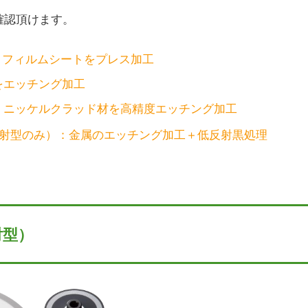
確認頂けます。
：フィルムシートをプレス加工
をエッチング加工
：ニッケルクラッド材を高精度エッチング加工
射型のみ）：金属のエッチング加工＋低反射黒処理
射型）