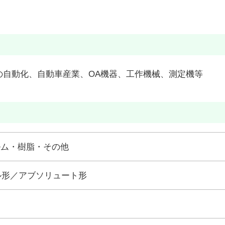
の自動化、自動車産業、OA機器、工作機械、測定機等
ルム・樹脂・その他
ル形／アブソリュート形