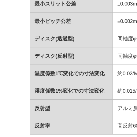
最小スリット公差
±0.0
最小ピッチ公差
±0.00
ディスク(透過型)
同軸度φ
ディスク(反射型)
同軸度φ
温度係数1℃変化での寸法変化
約0.02/
湿度係数1%変化での寸法変化
約0.015
反射型
アルミ
反射率
高反射6