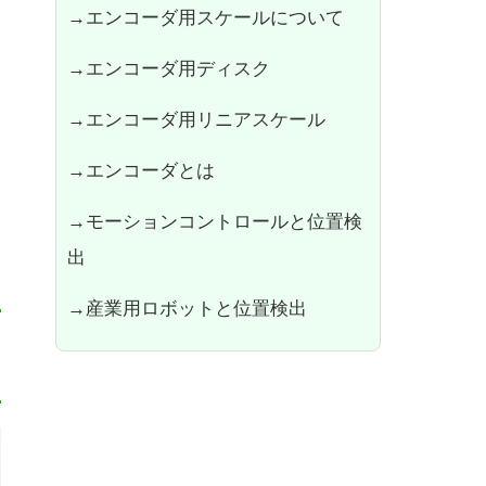
→エンコーダ用スケールについて
→エンコーダ用ディスク
→エンコーダ用リニアスケール
→エンコーダとは
→モーションコントロールと位置検
出
→産業用ロボットと位置検出