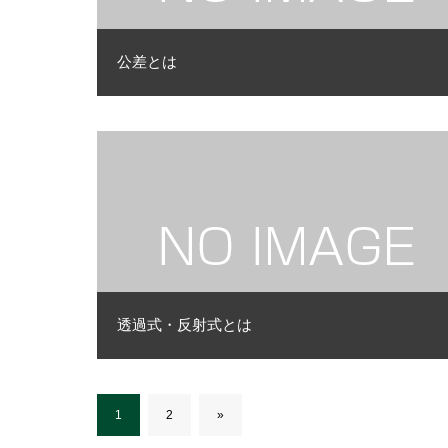
公差とは
透過式・反射式とは
1
2
»