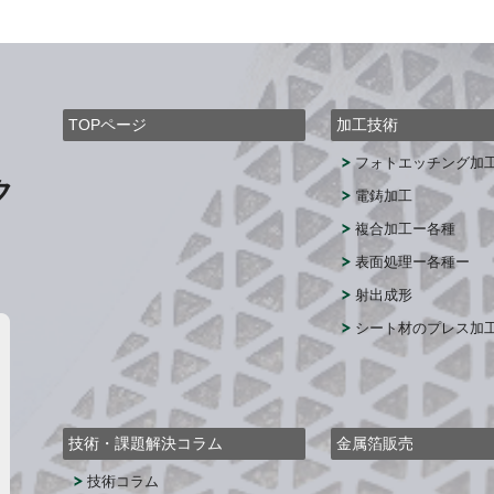
TOPページ
加工技術
フォトエッチング加
ク
電鋳加工
複合加工ー各種
表面処理ー各種ー
射出成形
シート材のプレス加
技術・課題解決コラム
金属箔販売
技術コラム