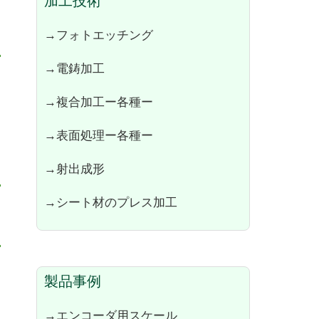
加工技術
→フォトエッチング
→電鋳加工
→複合加工ー各種ー
→表面処理ー各種ー
→射出成形
→シート材のプレス加工
製品事例
→エンコーダ用スケール