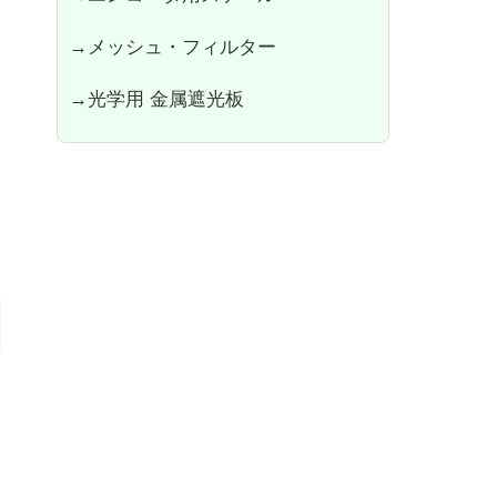
→メッシュ・フィルター
→光学用 金属遮光板