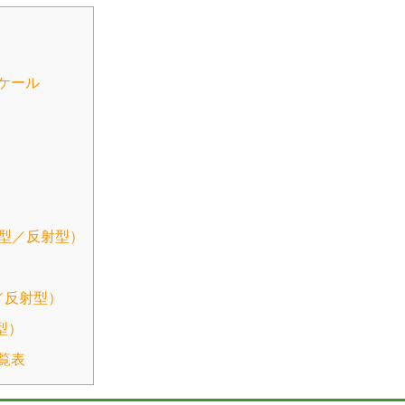
ケール
過型／反射型）
／反射型）
型）
覧表