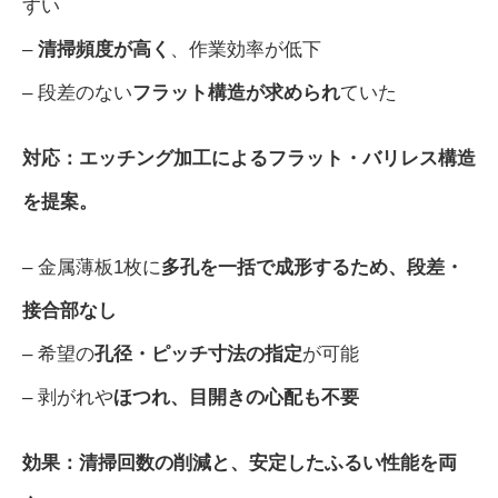
すい
–
清掃頻度が高く
、作業効率が低下
– 段差のない
フラット構造が求められ
ていた
対応：エッチング加工によるフラット・バリレス構造
を提案。
– 金属薄板1枚に
多孔を一括で成形するため、
段差・
接合部なし
– 希望の
孔径・ピッチ寸法の指定
が可能
– 剥がれや
ほつれ、目開きの心配も不要
効果：清掃回数の削減と、安定したふるい性能を両