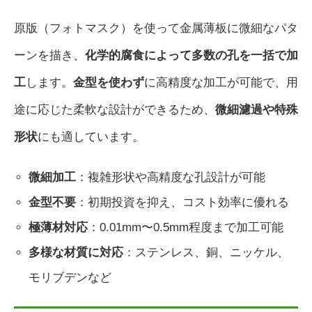
原版（フォトマスク）を使って金属薄板に微細なパタ
ーンを描き、
化学的腐食によって多数の孔を一括で加
工
します。
金型を使わず
に高精度な加工が可能で、用
途に応じた柔軟な設計ができるため、
微細濾過や特殊
形状
にも適しています。
微細加工
：複雑形状や高精度な孔設計が可能
金型不要
：初期投資を抑え、コスト効率に優れる
極薄材対応
：0.01mm〜0.5mm程度まで加工可能
多様な材質に対応
：ステンレス、銅、ニッケル、
モリブデンなど