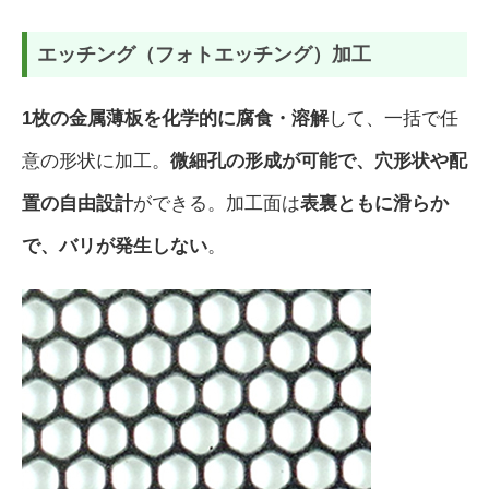
エッチング（フォトエッチング）加工
1枚の金属薄板を化学的に腐食・溶解
して、一括で任
意の形状に加工。
微細孔の形成が可能で、穴形状や配
置の自由設計
ができる。加工面は
表裏ともに滑らか
で、バリが発生しない
。