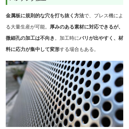
金属板に規則的な穴を打ち抜く方法
で、プレス機によ
る大量生産が可能。
厚みのある素材に対応できるが、
微細孔の加工は不向き
。加工時に
バリが出やすく、材
料に応力が集中して変形
する場合もある。