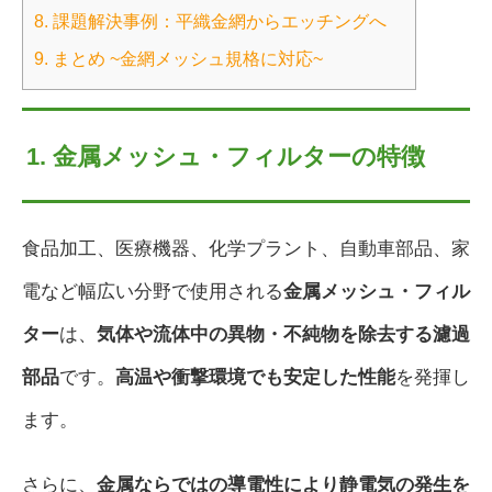
8. 課題解決事例：平織金網からエッチングへ
9. まとめ ~金網メッシュ規格に対応~
1. 金属メッシュ・フィルターの特徴
食品加工、医療機器、化学プラント、自動車部品、家
電など幅広い分野で使用される
金属メッシュ・フィル
ター
は、
気体や流体中の異物・不純物を除去する濾過
部品
です。
高温や衝撃環境でも安定した性能
を発揮し
ます。
さらに、
金属ならではの導電性により静電気の発生を