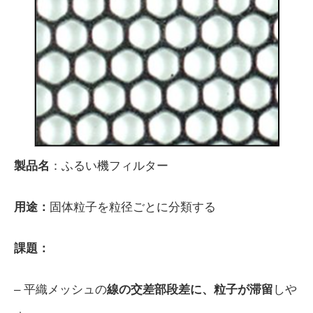
製品名
：ふるい機フィルター
用途：
固体粒子を粒径ごとに分類する
課題：
– 平織メッシュの
線の交差部段差に、粒子が滞留
しや