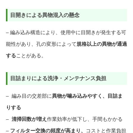
目開きによる異物混入の懸念
– 編み込み構造により、使用中に目開きが発生する可
能性があり、孔の変形によって
規格以上の異物が通過
する
ことがある。
目詰まりによる洗浄・メンテナンス負担
– 編み目の交差部に
異物が噛み込みやすく、目詰ま
り
する
–
清掃回数が増え
作業効率が低下し、手間もかかる
–
フィルター交換の頻度が高まり、
コストと作業負担