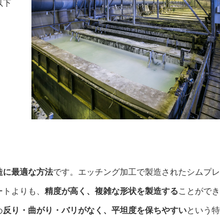
以下
造に最適な方法
です。エッチング加工で製造されたシムプレ
ートよりも、
精度が高く、複雑な形状を製造する
ことができ
め
反り・曲がり・バリがなく、平坦度を保ちやすい
という特