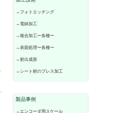
→フォトエッチング
→電鋳加工
→複合加工ー各種ー
→表面処理ー各種ー
→射出成形
→シート材のプレス加工
製品事例
→エンコーダ用スケール