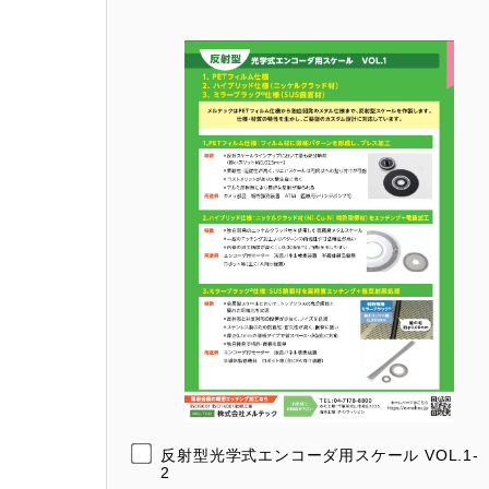
反射型光学式エンコーダ用スケール VOL.1-
2