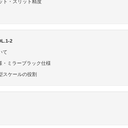
リット・スリット精度
1-2
いて
仕様・ミラーブラック仕様
射型スケールの役割